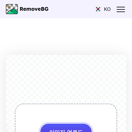
KO
전
후