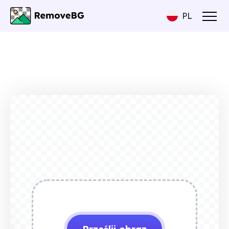
PL
Przed
Po