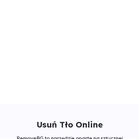
Usuń Tło Online
RemoveBG to narzędzie oparte na sztucznej